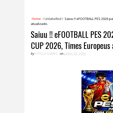
Home
/
Unlabelled
/
Saiuu !! eFOOTBALL PES 2026 p
atualizado.
Saiuu !! eFOOTBALL PES 20
CUP 2026, Times Europeus a
by
STYLLU GAMES
on
junho 22, 2026