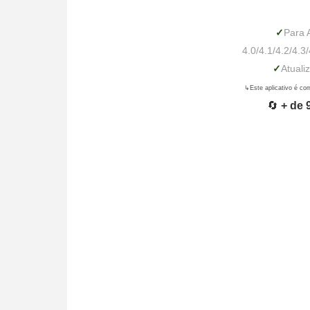
✓
Para
4.0/4.1/4.2/4.3/
✓
Atuali
↳Este aplicativo é co
🔄
+ de 