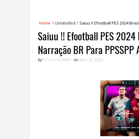
Home
/
Unlabelled
/
Saiuu !! Efootball PES 2024 Bra
Saiuu !! Efootball PES 2024 
Narração BR Para PPSSPP A
by
STYLLU GAMES
on
abril 13, 2024