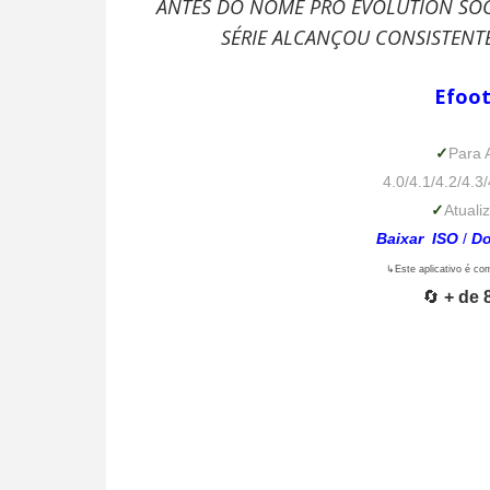
ANTES DO NOME PRO EVOLUTION SOC
SÉRIE ALCANÇOU CONSISTENT
Efoot
✓
Para
4.0/4.1/4.2/4.3/
✓
Atuali
Baixar ISO
/
D
↳Este aplicativo é co
🔄
+ de 